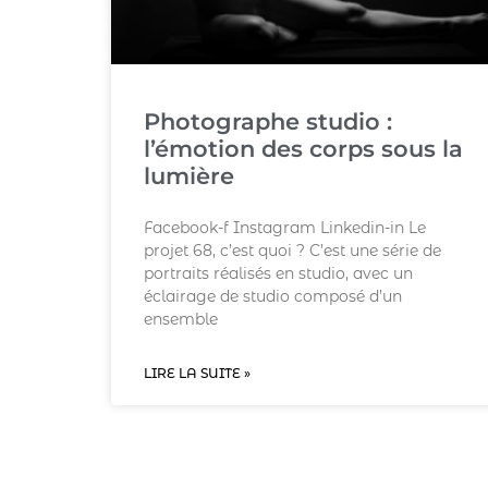
Photographe studio :
l’émotion des corps sous la
lumière
Facebook-f Instagram Linkedin-in Le
projet 68, c’est quoi ? C’est une série de
portraits réalisés en studio, avec un
éclairage de studio composé d’un
ensemble
LIRE LA SUITE »