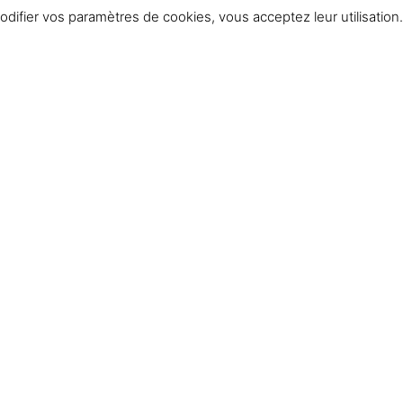
difier vos paramètres de cookies, vous acceptez leur utilisation.
rée les
on des
Copyright : François-Xavier Driant
rtraits
Tous droits réservés – copie des images interdite
urs qui
On reste en contact ?
es qui
contact@francoisxavierdriant.fr
e, les
réseaux