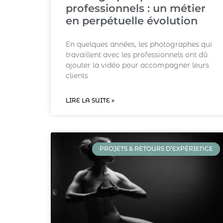
professionnels : un métier
en perpétuelle évolution
En quelques années, les photographes qui
travaillent avec les professionnels ont dû
ajouter la vidéo pour accompagner leurs
clients
LIRE LA SUITE »
PROJETS & RETOURS D’EXPÉRIENCE