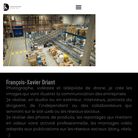
François-Xavier Driant
Photographe, vidéaste et télépilote de drone, je crée les
images qui vont illustrer la communication des entreprises.
Je réalise, en studio ou en extérieur, interviews, portraits du
dirigeant, de l’indépendant ou des collaborateurs qui
serviront sur le site web ou les réseaux sociaux.
Je réalise des photos de produits, les reportages qui mettent
en valeur votre activité professionnelle, les montages vidéo
adaptés aux publications sur les réseaux sociaux (story, réels,
…).