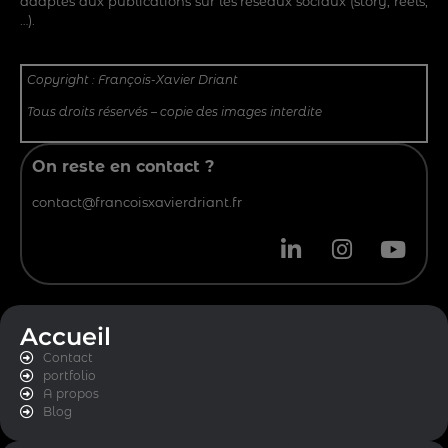
adaptés aux publications sur les réseaux sociaux (story, réels,
…).
Copyright : François-Xavier Driant
Tous droits réservés – copie des images interdite
On reste en contact ?
contact@francoisxavierdriant.fr
Accueil
Contact
portfolio
A propos
Blog