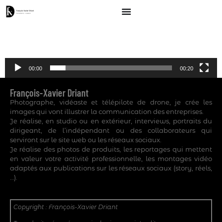
Lecteur
vidéo
00:00
00:20
François-Xavier Driant
Photographe, vidéaste et télépilote de drone, je crée les
images qui vont illustrer la communication des entreprises.
Je réalise, en studio ou en extérieur, interviews, portraits du
dirigeant, de l’indépendant ou des collaborateurs qui
serviront sur le site web ou les réseaux sociaux.
Je réalise des photos de produits, les reportages qui mettent
en valeur votre activité professionnelle, les montages vidéo
adaptés aux publications sur les réseaux sociaux (story, réels,
…).
Copyright : François-Xavier Driant