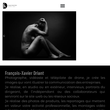
François-Xavier Driant
Photographe, vidéaste et télépilote de drone, je crée les
images qui vont illustrer la communication des entreprises.
Je réalise, en studio ou en extérieur, interviews, portraits du
dirigeant, de l’indépendant ou des collaborateurs qui
serviront sur le site web ou les réseaux sociaux.
Je réalise des photos de produits, les reportages qui mettent
en valeur votre activité professionnelle, les montages vidéo