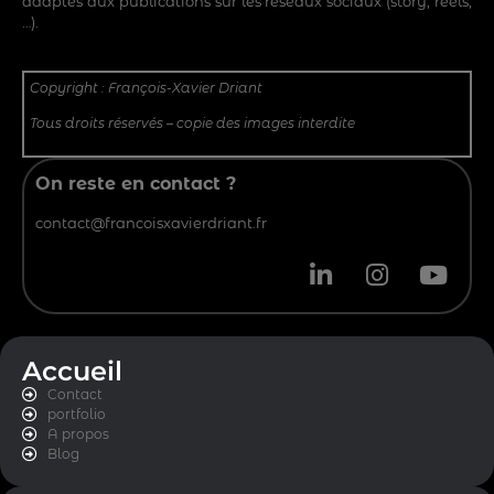
adaptés aux publications sur les réseaux sociaux (story, réels,
…).
Copyright : François-Xavier Driant
Tous droits réservés – copie des images interdite
On reste en contact ?
contact@francoisxavierdriant.fr
Accueil
Contact
portfolio
A propos
Blog