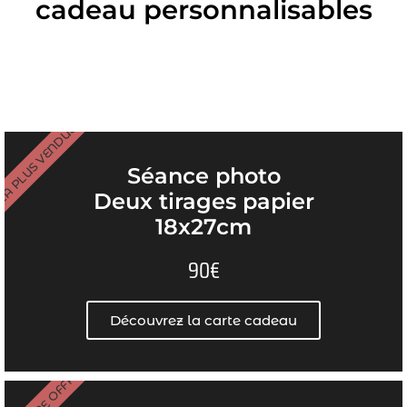
cadeau personnalisables
A PLUS VENDUE
Séance photo
Deux tirages papier
18x27cm
90€
Découvrez la carte cadeau