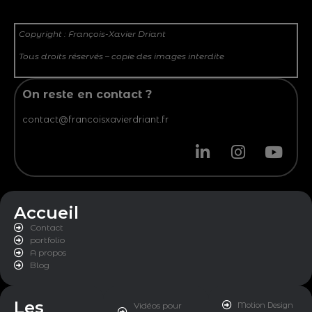
Copyright : François-Xavier Driant
Tous droits réservés – copie des images interdite
On reste en contact ?
contact@francoisxavierdriant.fr
Accueil
Contact
portfolio
A propos
Blog
Les
Vidéos pour
Motion Design