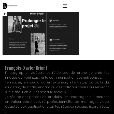
François-Xavier Driant
Photographe, vidéaste et télépilote de drone, je crée les
images qui vont illustrer la communication des entreprises.
Je réalise, en studio ou en extérieur, interviews, portraits du
dirigeant, de l’indépendant ou des collaborateurs qui serviront
sur le site web ou les réseaux sociaux.
Je réalise des photos de produits, les reportages qui mettent
en valeur votre activité professionnelle, les montages vidéo
adaptés aux publications sur les réseaux sociaux (story, réels,
…).